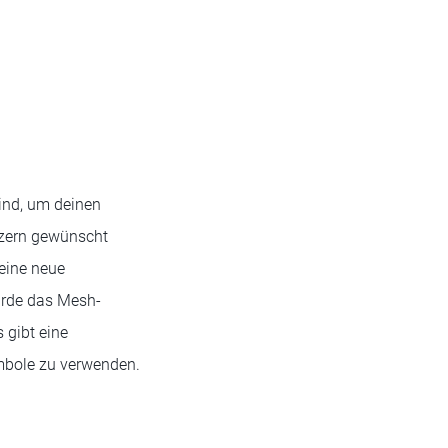
ind, um deinen
tzern gewünscht
eine neue
urde das Mesh-
 gibt eine
ymbole zu verwenden.