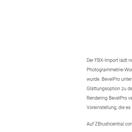
Der FBX-Import lädt n
Photogrammetrie-Work
wurde. BevelPro unter
Glättungsoption zu d
Rendering BevelPro ve
Voreinstellung, die e
Auf ZBrushcentral.co