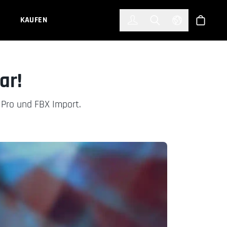
한국어
(KOREAN)
KAUFEN
Anmelden
Toggle Search
Select Languag
Shop
ar!
 Pro und FBX Import.