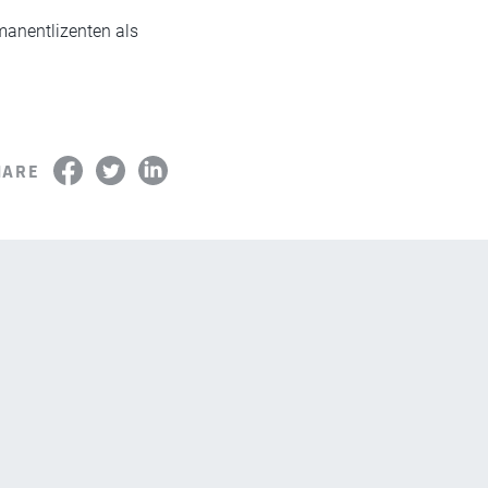
rmanentlizenten als
HARE