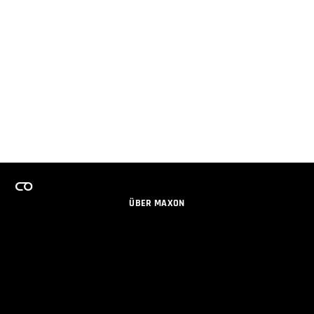
ÜBER MAXON
KARRIERE
TEAMS LIZENZPROGRAMM
NEWSLETTER