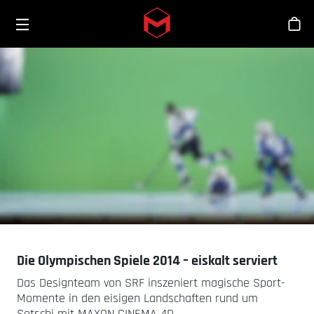
Toggle menu
Skip to main content
Sho
Die Olympischen Spiele 2014 – eiskalt serviert
Das Designteam von SRF inszeniert magische Sport-
Momente in den eisigen Landschaften rund um
Sotschi mit MAXON CINEMA 4D.