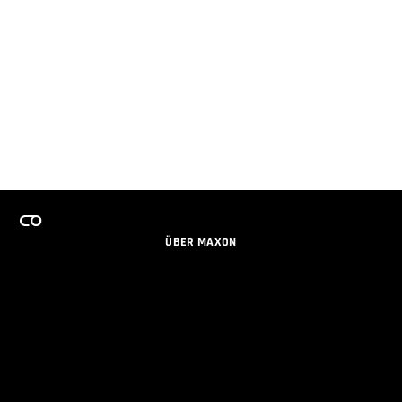
ÜBER MAXON
KARRIERE
TEAMS LIZENZPROGRAMM
NEWSLETTER
SOZIALE MEDIEN