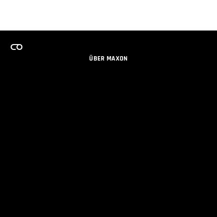
ÜBER MAXON
KARRIERE
TEAMS LIZENZPROGRAMM
NEWSLETTER
SOZIALE MEDIEN
PARTNER
IMPRESSUM
DATENSCHUTZERKLÄRUNG
© 2026 Maxon Computer GmbH. All Rights Reserved. Maxon Computer GmbH is part of the Nemetschek