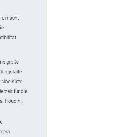
en, macht
ie
ibilität
ine große
dungsfälle
 eine Kiste
rzeit für die
, Houdini,
te
amera