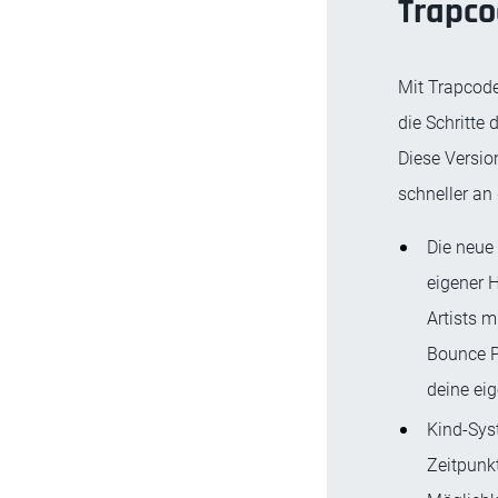
Trapc
Mit Trapcode
die Schritte
Diese Versio
schneller an 
Die neue
eigener 
Artists m
Bounce Pl
deine ei
Kind-Syst
Zeitpunkt