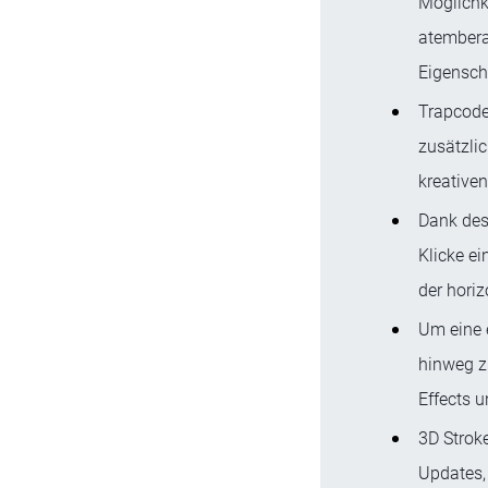
Möglichke
atembera
Eigenscha
Trapcode 
zusätzli
kreative
Dank des
Klicke ei
der hori
Um eine 
hinweg zu
Effects 
3D Stroke
Updates, 