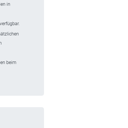
ien in
verfügbar.
sätzlichen
n
gen beim