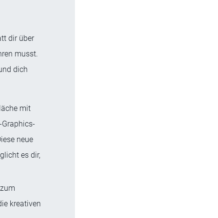
t dir über
ühren musst.
und dich
läche mit
-Graphics-
Diese neue
icht es dir,
t zum
ie kreativen