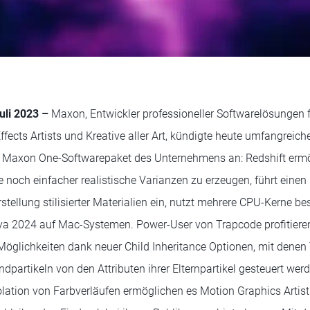
uli 2023 –
Maxon, Entwickler professioneller Softwarelösungen fü
ffects Artists und Kreative aller Art, kündigte heute umfangreic
 Maxon One-Softwarepaket des Unternehmens an: Redshift ermögl
 noch einfacher realistische Varianzen zu erzeugen, führt ein
stellung stilisierter Materialien ein, nutzt mehrere CPU-Kerne bes
ya 2024 auf Mac-Systemen. Power-User von Trapcode profitieren
 Möglichkeiten dank neuer Child Inheritance Optionen, mit denen
dpartikeln von den Attributen ihrer Elternpartikel gesteuert wer
olation von Farbverläufen ermöglichen es Motion Graphics Artists