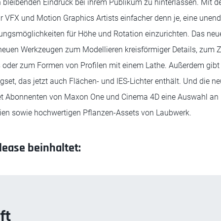
 bleibenden Eindruck bei ihrem Publikum zu hinterlassen. Mit 
ür VFX und Motion Graphics Artists einfacher denn je, eine unen
ungsmöglichkeiten für Höhe und Rotation einzurichten. Das neu
 neuen Werkzeugen zum Modellieren kreisförmiger Details, zum 
 oder zum Formen von Profilen mit einem Lathe. Außerdem gibt 
et, das jetzt auch Flächen- und IES-Lichter enthält. Und die ne
t Abonnenten von Maxon One und Cinema 4D eine Auswahl an r
lien sowie hochwertigen Pflanzen-Assets von Laubwerk.
ease beinhaltet:
ft