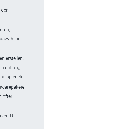
u den
ufen,
Auswahl an
n erstellen.
en entlang
nd spiegeln!
ftwarepakete
n After
rven-UI-