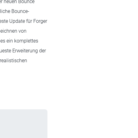
der neuen Bounce
dliche Bounce-
este Update für Forger
Zeichnen von
es ein komplettes
ueste Erweiterung der
ealistischen