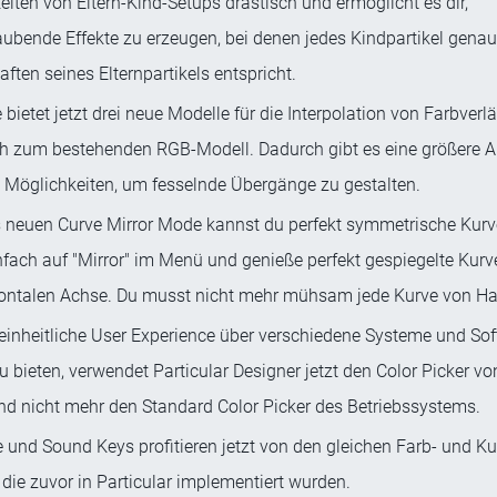
iten von Eltern-Kind-Setups drastisch und ermöglicht es dir,
ubende Effekte zu erzeugen, bei denen jedes Kindpartikel gena
ften seines Elternpartikels entspricht.
bietet jetzt drei neue Modelle für die Interpolation von Farbverlä
ch zum bestehenden RGB-Modell. Dadurch gibt es eine größere 
n Möglichkeiten, um fesselnde Übergänge zu gestalten.
 neuen Curve Mirror Mode kannst du perfekt symmetrische Kurve
nfach auf "Mirror" im Menü und genieße perfekt gespiegelte Kurv
zontalen Achse. Du musst nicht mehr mühsam jede Kurve von Ha
einheitliche User Experience über verschiedene Systeme und So
 bieten, verwendet Particular Designer jetzt den Color Picker vo
und nicht mehr den Standard Color Picker des Betriebssystems.
 und Sound Keys profitieren jetzt von den gleichen Farb- und Ku
die zuvor in Particular implementiert wurden.