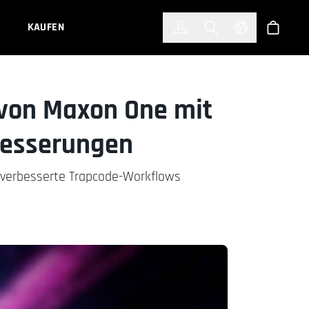
한국어
(KOREAN)
KAUFEN
Anmelden
Toggle Search
Select Languag
Shop
 von Maxon One mit
besserungen
 verbesserte Trapcode-Workflows