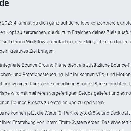
ode
 2023.4 kannst du dich ganz auf deine Idee konzentrieren, anstat
 den Kopf zu zerbrechen, die du zum Erreichen deines Ziels ausf
n soll deinen Workflow vereinfachen, neue Möglichkeiten bieten 
dein kreatives Ziel bringen.
 integrierte Bounce Ground Plane dient als zusätzliche Bounce-F
Höhen- und Rotationssteuerung. Mit ihr können VFX- und Motion
it nur wenigen Klicks eine unendliche Bounce Plane einrichten. 
ane wird mit mehreren vorgefertigten Setups geliefert und ermögl
genen Bounce-Presets zu erstellen und zu speichern.
eme können jetzt die Werte für Partikeltyp, Größe und Deckkraf
 ihrer Entstehung von ihrem Eltern-System erben. Das erweitert d