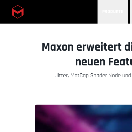
PRODUKTE
Skip to main content
Maxon erweitert d
neuen Feat
Jitter, MatCap Shader Node und