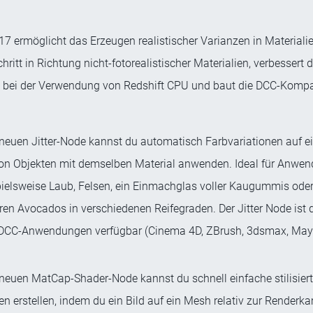
.17 ermöglicht das Erzeugen realistischer Varianzen in Materiali
hritt in Richtung nicht-fotorealistischer Materialien, verbessert d
bei der Verwendung von Redshift CPU und baut die DCC-Kompat
neuen Jitter-Node kannst du automatisch Farbvariationen auf e
on Objekten mit demselben Material anwenden. Ideal für Anwen
pielsweise Laub, Felsen, ein Einmachglas voller Kaugummis oder
ren Avocados in verschiedenen Reifegraden. Der Jitter Node ist de
DCC-Anwendungen verfügbar (Cinema 4D, ZBrush, 3dsmax, Maya
neuen MatCap-Shader-Node kannst du schnell einfache stilisier
en erstellen, indem du ein Bild auf ein Mesh relativ zur Renderk