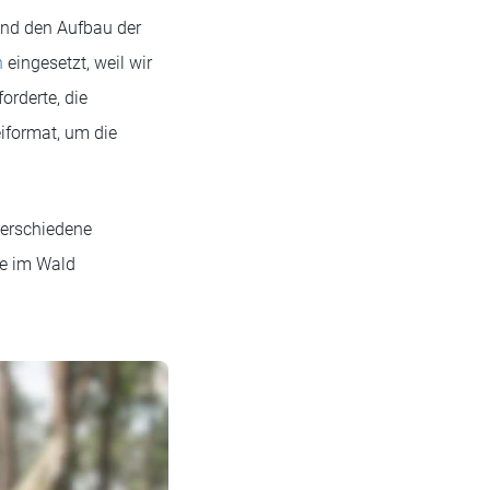
und den Aufbau der
h
eingesetzt, weil wir
orderte, die
iformat, um die
verschiedene
me im Wald