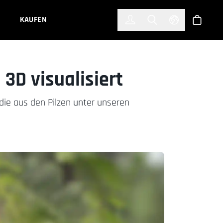
한국어
(KOREAN)
KAUFEN
Anmelden
Toggle Search
Select Languag
Shop
3D visualisiert
die aus den Pilzen unter unseren