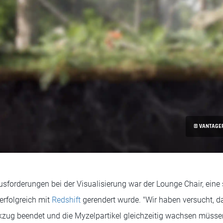
© VANTAGEF
usforderungen bei der Visualisierung war der Lounge Chair, eine
erfolgreich mit
Redshift
gerendert wurde. "Wir haben versucht, d
kzug beendet und die Myzelpartikel gleichzeitig wachsen müsse