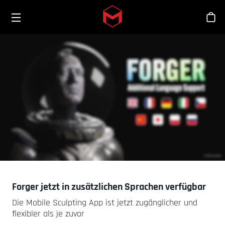
Toggle menu
Skip to main content
Sho
Forger jetzt in zusätzlichen Sprachen verfügbar
Die Mobile Sculpting App ist jetzt zugänglicher und
flexibler als je zuvor