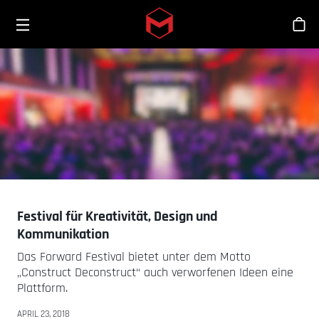
Toggle menu
Skip to main content
Sho
Festival für Kreativität, Design und
Kommunikation
Das Forward Festival bietet unter dem Motto
„Construct Deconstruct“ auch verworfenen Ideen eine
Plattform.
APRIL 23, 2018