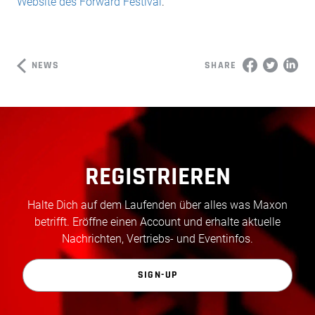
Website des Forward Festival
.
NEWS
SHARE
REGISTRIEREN
Halte Dich auf dem Laufenden über alles was Maxon
betrifft. Eröffne einen Account und erhalte aktuelle
Nachrichten, Vertriebs- und Eventinfos.
SIGN-UP