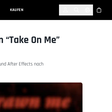
한국어
(KOREAN)
KAUFEN
Anmelden
Toggle Search
Select Languag
Shop
m “Take On Me”
nd After Effects nach