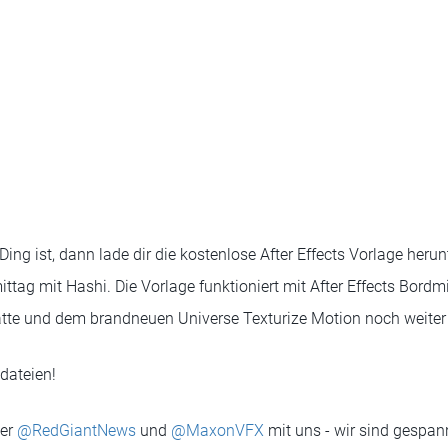
ing ist, dann lade dir die kostenlose After Effects Vorlage heru
tag mit Hashi. Die Vorlage funktioniert mit After Effects Bordmi
te und dem brandneuen Universe Texturize Motion noch weiter p
dateien!
ter
@RedGiantNews
und
@MaxonVFX
mit uns - wir sind gespan