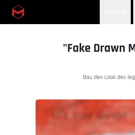
PRODUKTE
Skip to main content
"Fake Drawn M
Bau den Look des leg