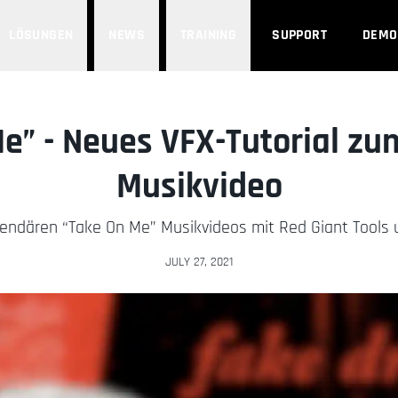
LÖSUNGEN
NEWS
TRAINING
SUPPORT
DEMO
e” - Neues VFX-Tutorial zu
Musikvideo
endären “Take On Me” Musikvideos mit Red Giant Tools u
JULY 27, 2021