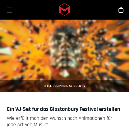
Toggle menu
Skip to main content
Sho
© LEE ROBINSON, ALTERED TV
Ein VJ-Set für das Glastonbury Festival erstellen
Wie erfüllt man den Wunsch nach Animationen für
jede Art von Musik?