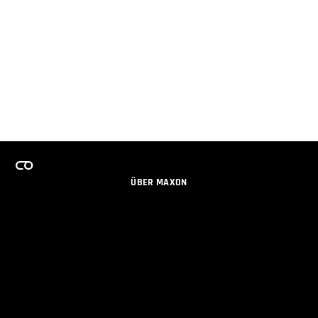
ÜBER MAXON
KARRIERE
TEAMS LIZENZPROGRAMM
NEWSLETTER
SOZIALE MEDIEN