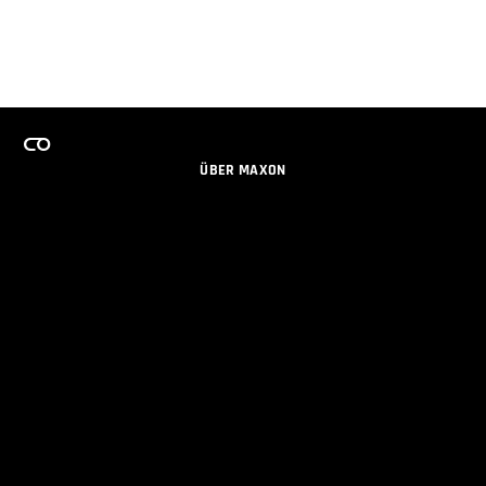
ÜBER MAXON
KARRIERE
TEAMS LIZENZPROGRAMM
NEWSLETTER
SOZIALE MEDIEN
PARTNER
IMPRESSUM
DATENSCHUTZERKLÄRUNG