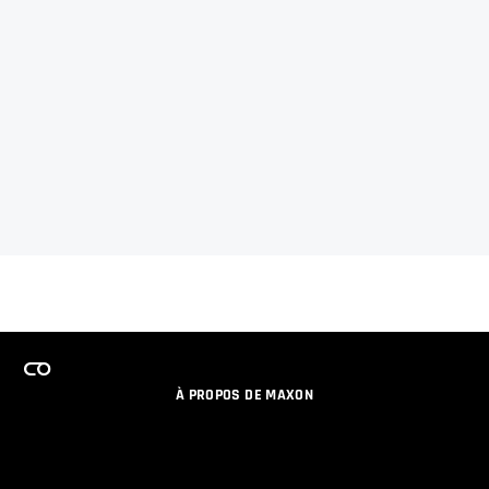
À PROPOS DE MAXON
EMPLOI
PROGRAMME DE LICENCES D'ÉQUIPES