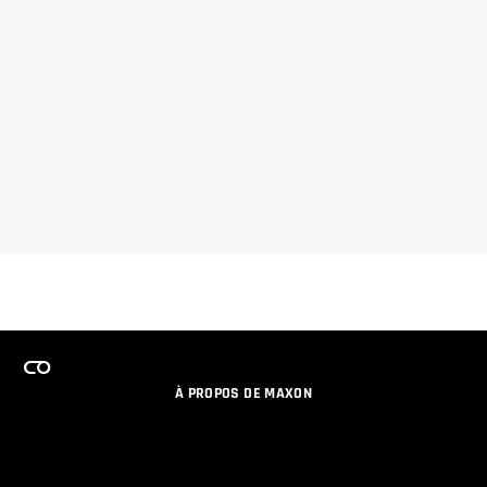
À PROPOS DE MAXON
EMPLOI
PROGRAMME DE LICENCES D'ÉQUIPES