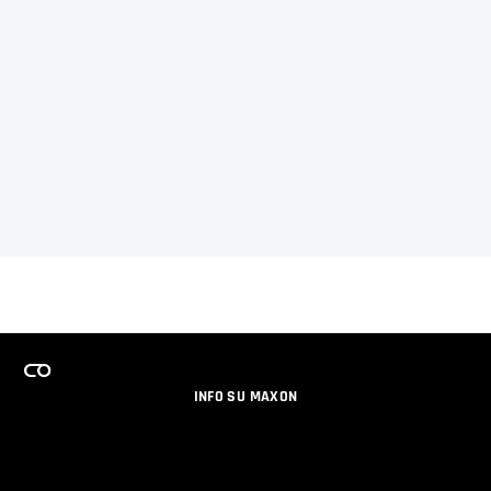
INFO SU MAXON
LAVORA CON NOI
PROGRAMMA LICENZE PER TEAM