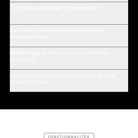
Conçu pour privilégier le mouvement
Du concept au rendu final dans un seul
environnement
Bibliothèque de ressources en constante
expansion
Une fiabilité de production sur laquelle vous
pouvez compter
FONCTIONNALITÉS