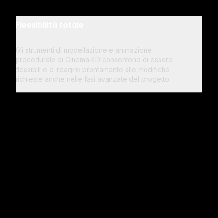
Flessibilità totale
Gli strumenti di modellazione e animazione
procedurale di Cinema 4D consentono di essere
flessibili e di reagire prontamente alle modifiche
richieste anche nelle fasi avanzate del progetto.