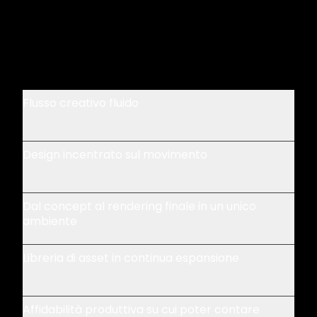
Flusso creativo fluido
Design incentrato sul movimento
Dal concept al rendering finale in un unico
ambiente
Libreria di asset in continua espansione
Affidabilità produttiva su cui poter contare