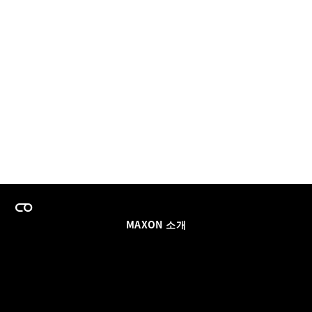
MAXON 소개
이력
팀스 라이선스 프로그램
이메일 업데이트 받기