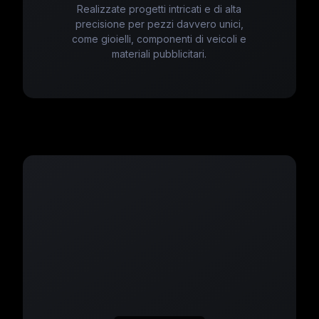
Realizzate progetti intricati e di alta
precisione per pezzi davvero unici,
come gioielli, componenti di veicoli e
materiali pubblicitari.