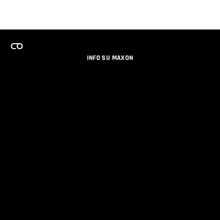
INFO SU MAXON
LAVORA CON NOI
PROGRAMMA LICENZE PER TEAM
NEWSLETTER
SOCIAL MEDIA
PARTNERS
DATI AZIENDALI
PRIVACY
© 2026 Maxon Computer GmbH. All Rights Reserved. Maxon Computer GmbH is part of the Nemetschek