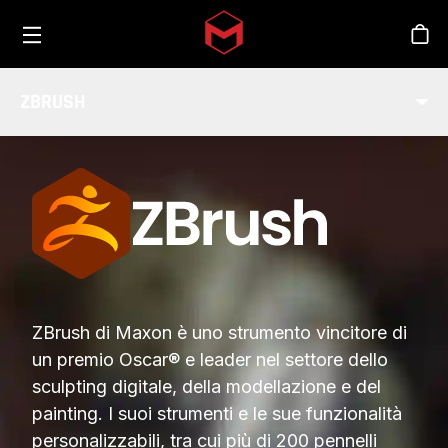
Toggle menu
Skip to main content
Sho
ZBRUSH
SETTORE
ZBrush di Maxon è uno strumento vincitore di
un premio Oscar® e leader nel settore dello
sculpting digitale, della modellazione e del
painting. I suoi strumenti e le sue funzionalità
personalizzabili, tra cui più di 200 pennelli