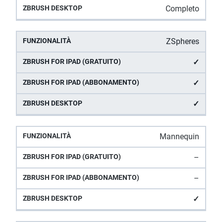
Completo
ZSpheres
✓
✓
✓
Mannequin
–
–
✓