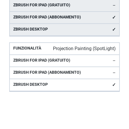
–
✓
✓
Projection Painting (SpotLight)
–
–
✓