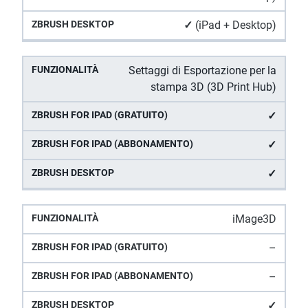
✓
(iPad + Desktop)
Settaggi di Esportazione per la
stampa 3D (3D Print Hub)
✓
✓
✓
iMage3D
–
–
✓