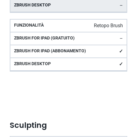
–
Retopo Brush
–
✓
✓
Sculpting