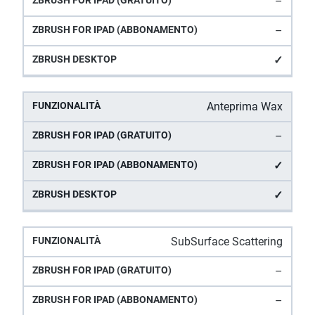
–
–
✓
Anteprima Wax
–
✓
✓
SubSurface Scattering
–
–