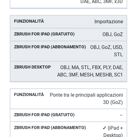
DAE, ABC, 3MF, x3D
Importazione
OBJ, GoZ
OBJ, GoZ, USD,
STL
OBJ, MA, STL, FBX, PLY, DAE,
ABC, 3MF, MESH, MESHB, SC1
Ponte tra le principali applicazioni
3D (GoZ)
–
✓
(iPad +
Desktop)