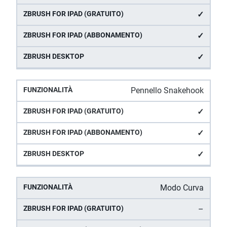
✓
✓
✓
Pennello Snakehook
✓
✓
✓
Modo Curva
–