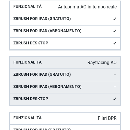
Anteprima AO in tempo reale
✓
✓
✓
Raytracing AO
–
–
✓
Filtri BPR