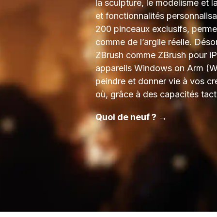
la sculpture, le modélisme et l
et fonctionnalités personnalisa
200 pinceaux exclusifs, perme
comme de l’argile réelle. Dés
ZBrush comme ZBrush pour iPad
appareils Windows on Arm (Wo
peindre et donner vie à vos cr
où, grâce à des capacités tacti
Quoi de neuf ? →