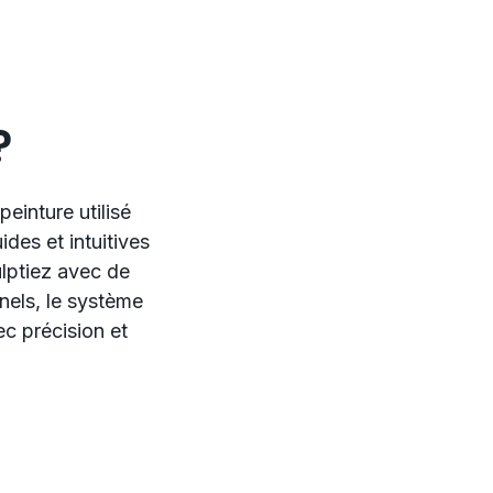
?
einture utilisé
ides et intuitives
lptiez avec de
nnels, le système
ec précision et