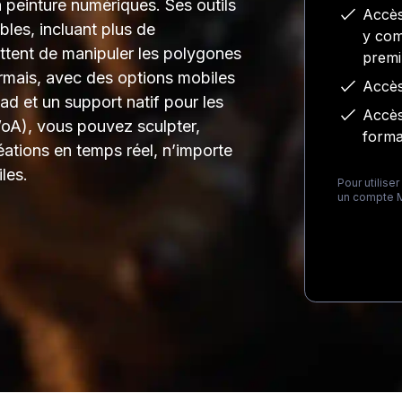
a peinture numériques. Ses outils
Accès
bles, incluant plus de
y com
ttent de manipuler les polygones
prem
ormais, avec des options mobiles
Accès
 et un support natif pour les
Accès
A), vous pouvez sculpter,
forma
éations en temps réel, n’importe
les.
Pour utilise
un compte M
Loading...