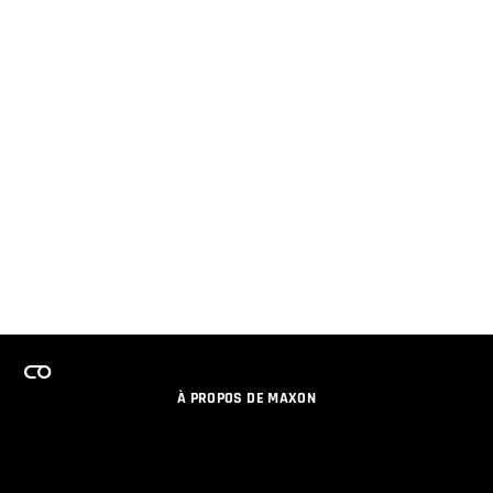
À PROPOS DE MAXON
EMPLOI
PROGRAMME DE LICENCES D'ÉQUIPES