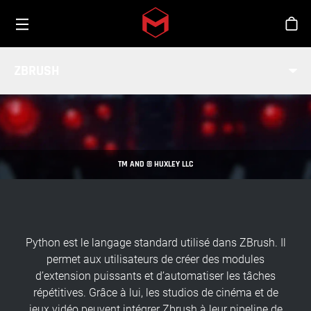
Toggle menu
Skip to main content
Bout
PRISE EN CHARGE DES SCRIPTS
ZBRUSH
PYTHON
INDUSTRIE
TM AND © HUXLEY LLC
Python est le langage standard utilisé dans ZBrush. Il
permet aux utilisateurs de créer des modules
d’extension puissants et d’automatiser les tâches
répétitives. Grâce à lui, les studios de cinéma et de
jeux vidéo peuvent intégrer Zbrush à leur pipeline de