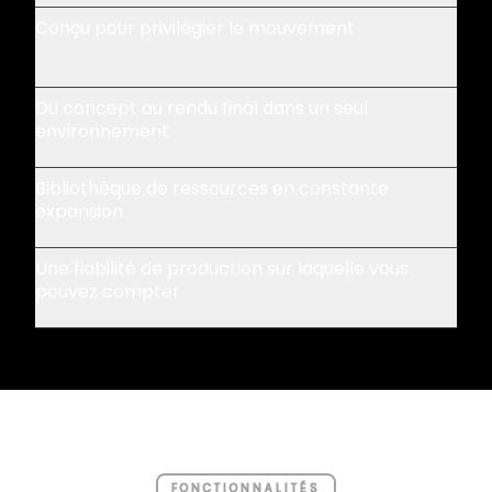
Conçu pour privilégier le mouvement
Du concept au rendu final dans un seul
environnement
Bibliothèque de ressources en constante
expansion
Une fiabilité de production sur laquelle vous
pouvez compter
FONCTIONNALITÉS