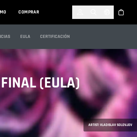
한국어
(KOREAN)
EMO
COMPRAR
Registrarse
Toggle Search
Select Languag
Tienda
NCIAS
EULA
CERTIFICACIÓN
FINAL (EULA)
ARTIST: VLADISLAV SOLOVJOV