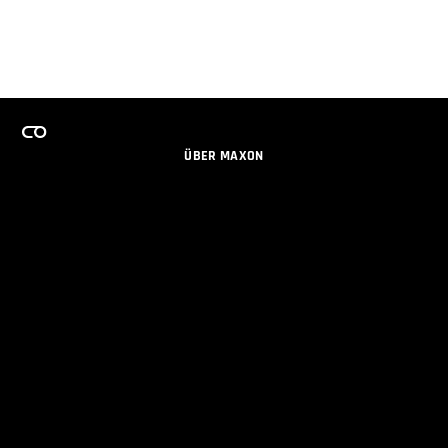
ÜBER MAXON
KARRIERE
TEAMS LIZENZPROGRAMM
NEWSLETTER
SOZIALE MEDIEN
PARTNER
IMPRESSUM
DATENSCHUTZERKLÄRUNG