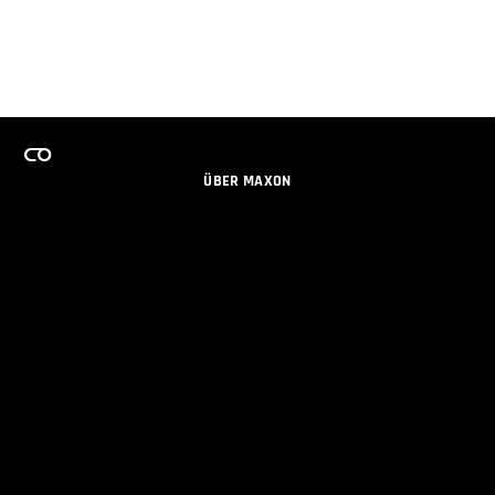
ÜBER MAXON
KARRIERE
TEAMS LIZENZPROGRAMM
NEWSLETTER
SOZIALE MEDIEN
PARTNER
IMPRESSUM