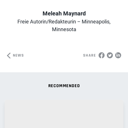
Meleah Maynard
Freie Autorin/Redakteurin – Minneapolis,
Author
Minnesota
NEWS
SHARE
RECOMMENDED