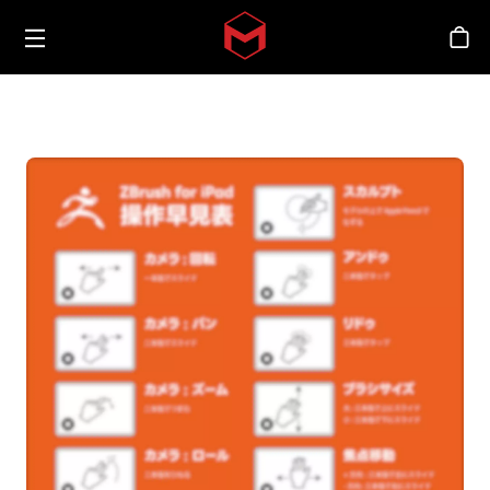
Toggle menu
Skip to main content
스