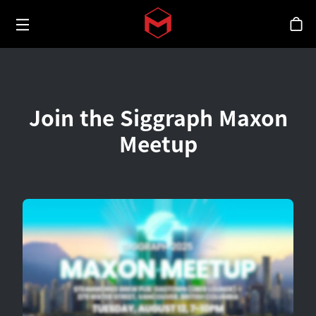
Toggle menu
Skip to main content
스
Join the Siggraph Maxon
Meetup