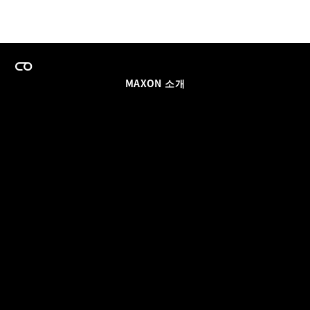
MAXON 소개
이력
팀스 라이선스 프로그램
이메일 업데이트 받기
소셜
파트너
날인
개인정보 보호 정책
© 2026 Maxon Computer GmbH. All Rights Reserved. Maxon Computer GmbH is part of the Nemetschek