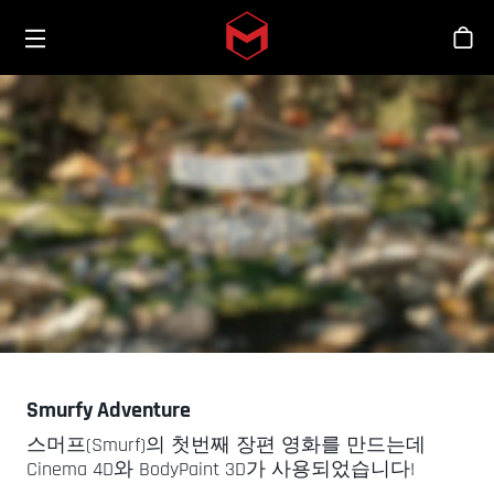
Toggle menu
Skip to main content
스
Smurfy Adventure
스머프(Smurf)의 첫번째 장편 영화를 만드는데
Cinema 4D와 BodyPaint 3D가 사용되었습니다!