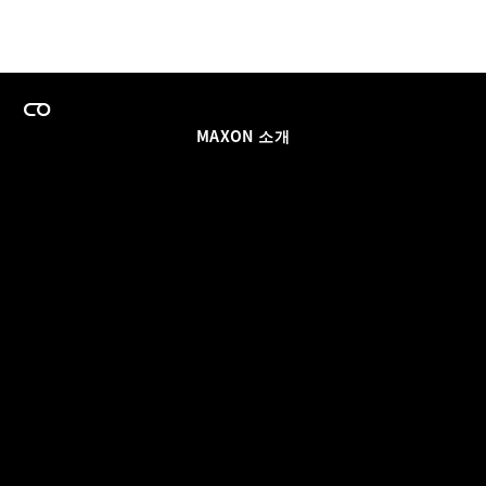
MAXON 소개
이력
팀스 라이선스 프로그램
이메일 업데이트 받기
소셜
파트너
날인
개인정보 보호 정책