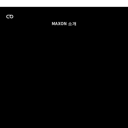
MAXON 소개
이력
팀스 라이선스 프로그램
이메일 업데이트 받기
소셜
파트너
날인
개인정보 보호 정책
© 2026 Maxon Computer GmbH. All Rights Reserved. Maxon Computer GmbH is part of the Nemetschek
Group.