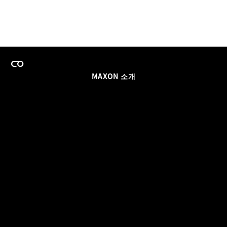
MAXON 소개
이력
팀스 라이선스 프로그램
이메일 업데이트 받기
소셜
파트너
날인
개인정보 보호 정책