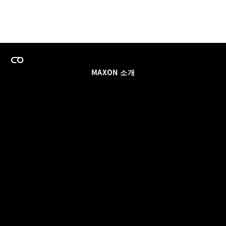
MAXON 소개
이력
팀스 라이선스 프로그램
이메일 업데이트 받기
소셜
파트너
날인
개인정보 보호 정책