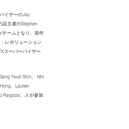
ーバイザーのJay
eの設立者のStephen
ingがチームとなり、前作
AL：レボリューション
VFXスーパーバイザー
ang Youb Shin、 Nhi
 Hong、Lauren
ndo Raigoza、Jr.が参加