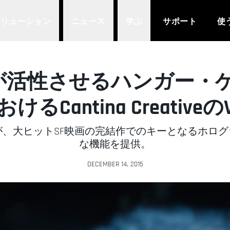
ソリューション
ニュース
学ぶ
サポート
使
a 4Dが活性させるハンガー・ゲ
Cantina Creativ
が、大ヒットSF映画の完結作でのキーとなるホロ
な機能を提供。
DECEMBER 14, 2015