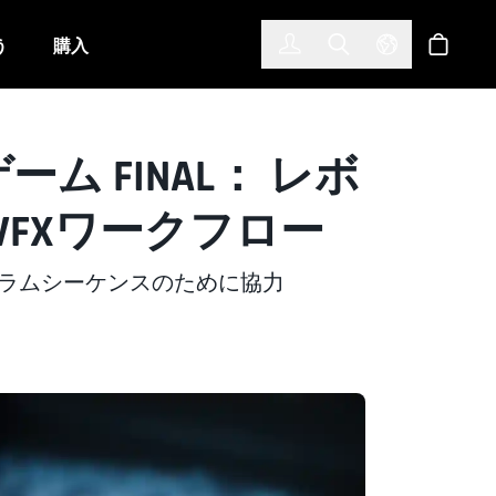
한국어
(KOREAN)
う
購入
サインイン
Toggle Search
Select Langu
ショッ
ーム FINAL： レボ
eのVFXワークフロー
グラムシーケンスのために協力