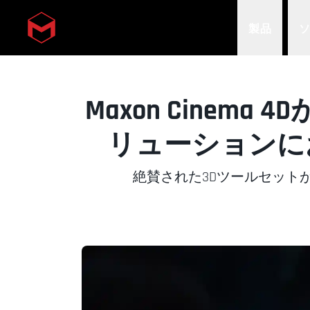
製品
Skip to main content
Maxon Cinem
リューションにおける
絶賛された3Dツールセット