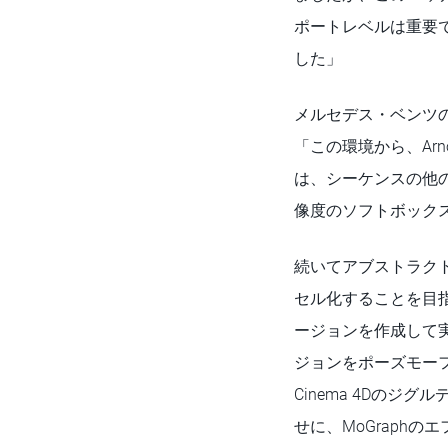
ポートレベルは重要
した」
メルセデス・ベンツ
「この環境から、Arn
は、シーケンスの他
像度のソフトボックス
続いてアブストラク
セル化することを目
ージョンを作成して
ジョンをポーズモー
Cinema 4Dの
せに、MoGraphの