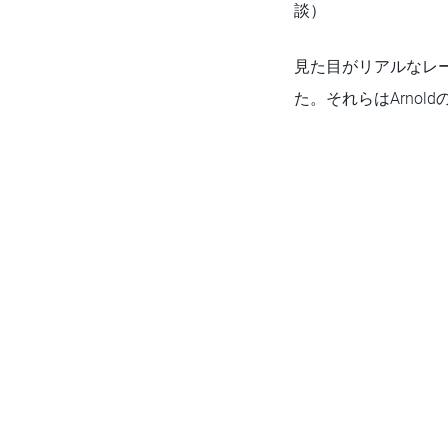
談）
見た目がリアルなレ
た。それらはArno