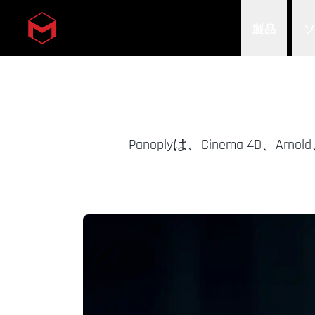
製品
Skip to main content
Panoplyは、Cinema 4