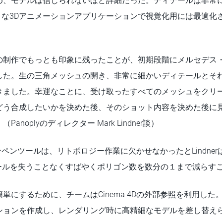
め、モデルは信じられないほど詳細だった。ディテールは非常
Dのような3Dアニメーションアプリケーションで視覚化用には最適
の制作でもっとも印象に残ったことが、初期段階にメルセデス・
した。生の三角メッシュの開き、非常に細かいディテールとそ
きました。幸運なことに、受け取ったすべてのメッシュをクリ
どう合成したいかを決めた後、そのショット内容を決めた後に
anoplyのディレクター Mark Lindner談）
リゴンペンツールは、リトポロジー作業に欠かせなかったとLindn
テールを失うことなくすばやくポリゴン数を数分の１まで減らす
単にするために、チームはCinema 4Dの外部参照を利用し
ションを作成し、レンダリング時に高精細なモデルを差し替え