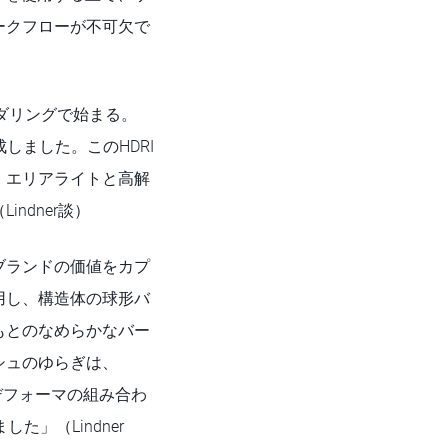
ークフローが不可欠で
ダリングで始まる。
しました。このHDRI
、エリアライトと高解
ndner談）
ブランドの価値をカプ
用し、構造体の球形バ
もとのなめらかなバー
シュのゆらぎは、
ズデフォーマの組み合わ
」（Lindner