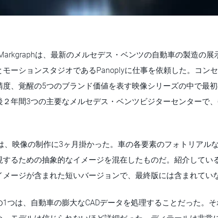
 Atelier Markgraphは、最新のメルセデス・ベンツの自動車の製
モーションスタジオであるPanoplyに仕事を依頼した。コン
精度、覚醒の5つのブランド価値を表す映像シリーズの中で最
後２年間3つの主要なメルセデス・ベンツビジターセンターで
チームは、映像の制作に3ヶ月掛かった。車の各要素のフォトリアル
現するための抽象的なイメージを混在したものだ。紹介してい
イメージが含まれた短いバージョンで、最終版には含まれてい
の1つは、自動車の膨大なCADデータを処理することだった。