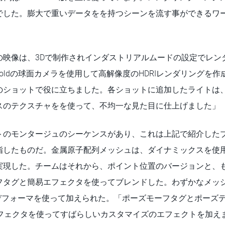
でした。膨大で重いデータをを持つシーンを流す事ができるワ
の映像は、3Dで制作されインダストリアルムードの設定でレン
oldの球面カメラを使用して高解像度のHDRIレンダリングを作成
のショットで役に立ちました。各ショットに追加したライトは
のテクスチャをを使って、不均一な見た目に仕上げました」（Li
トのモンタージュのシーケンスがあり、これは上記で紹介した
指したものだ。金属原子配列メッシュは、ダイナミックスを使
実現した。チームはそれから、ポイント位置のバージョンと、
フタグと簡易エフェクタを使ってブレンドした。わずかなメッ
ジグルデフォーマを使って加えられた。「ポーズモーフタグとポー
エフェクタを使ってすばらしいカスタマイズのエフェクトを加えました