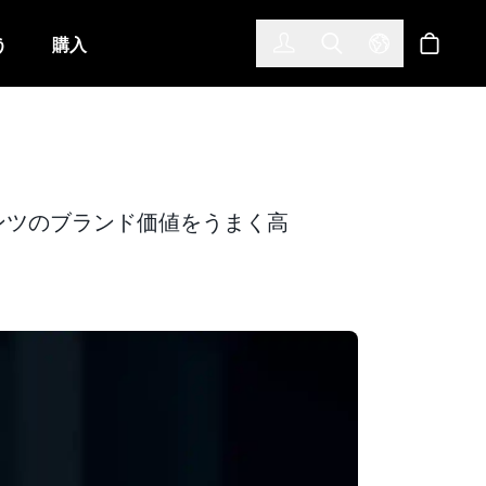
한국어
(KOREAN)
う
購入
サインイン
Toggle Search
Select Langu
ショッ
デス・ベンツのブランド価値をうまく高