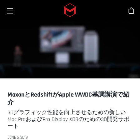
Toggle menu
Skip to main content
シ
MaxonとRedshiftがApple WWDC基調講演で紹
介
3Dグラフィック性能を向上させるための新しい
Mac ProおよびPro Display XDRのための3D開発サポ
ート
JUNE 5, 2019