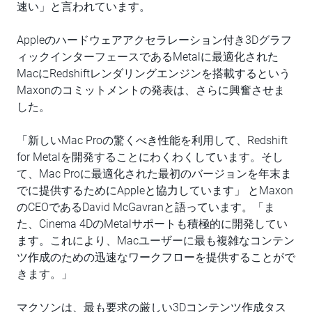
速い」と言われています。
Appleのハードウェアアクセラレーション付き3Dグラフ
ィックインターフェースであるMetalに最適化された
MacにRedshiftレンダリングエンジンを搭載するという
Maxonのコミットメントの発表は、さらに興奮させま
した。
「新しいMac Proの驚くべき性能を利用して、Redshift
for Metalを開発することにわくわくしています。そし
て、Mac Proに最適化された最初のバージョンを年末ま
でに提供するためにAppleと協力しています」 とMaxon
のCEOであるDavid McGavranと語っています。「ま
た、Cinema 4DのMetalサポートも積極的に開発してい
ます。これにより、Macユーザーに最も複雑なコンテン
ツ作成のための迅速なワークフローを提供することがで
きます。」
マクソンは、最も要求の厳しい3Dコンテンツ作成タス