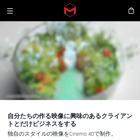
Toggle menu
Skip to main content
シ
自分たちの作る映像に興味のあるクライアン
トとだけビジネスをする
独自のスタイルの映像をCinema 4Dで制作。