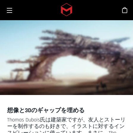
Toggle menu
Skip to main content
シ
想像と3Dのギャップを埋める
Thomas Dubois氏は建築家ですが、友人とストーリ
ーを制作するのも好きで、イラストに対するイン
スピレーションに使っています。まさに、The