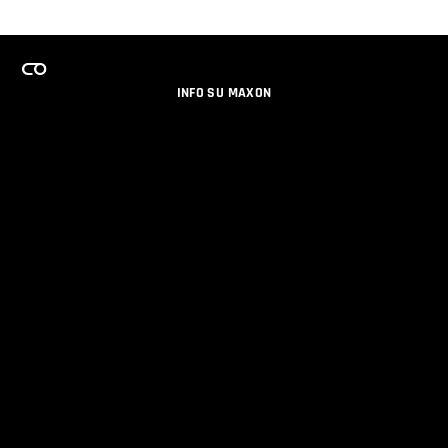
INFO SU MAXON
LAVORA CON NOI
PROGRAMMA LICENZE PER TEAM
NEWSLETTER
SOCIAL MEDIA
PARTNERS
DATI AZIENDALI
PRIVACY
© 2026 Maxon Computer GmbH. All Rights Reserved. Maxon Computer GmbH is part of the Nemetschek
Group.