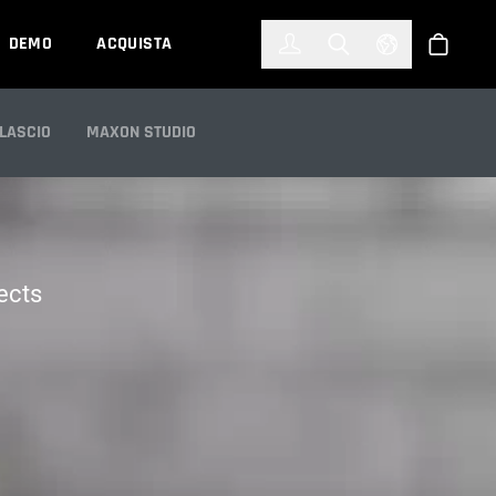
한국어
(KOREAN)
DEMO
ACQUISTA
Accedi
Toggle Search
Select Languag
Shop
ILASCIO
MAXON STUDIO
ects