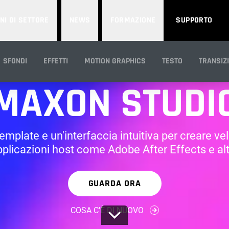
NI DI SETTORE
NEWS
FORMAZIONE
SUPPORTO
INCLUSO IN RED GIANT
SFONDI
EFFETTI
MOTION GRAPHICS
TESTO
TRANSIZI
MAXON STUDI
mplate e un'interfaccia intuitiva per creare ve
pplicazioni host come Adobe After Effects e altr
GUARDA ORA
COSA C’È DI NUOVO