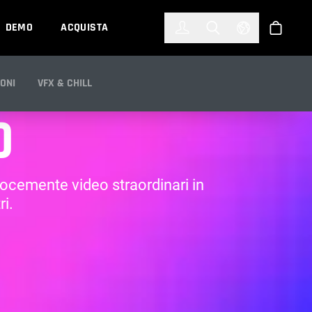
한국어
(KOREAN)
DEMO
ACQUISTA
Accedi
Toggle Search
Select Languag
Shop
ONI
VFX & CHILL
O
locemente video straordinari in
i.