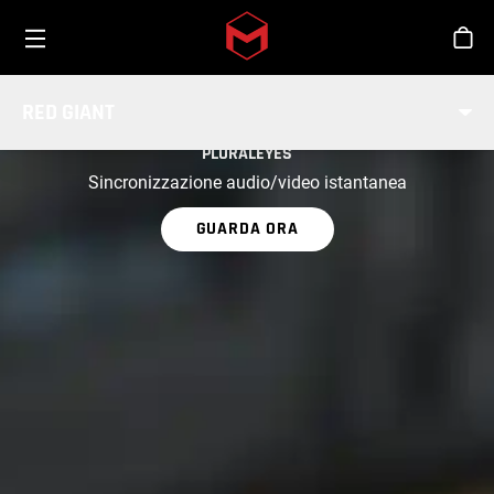
Toggle menu
Skip to main content
Sho
RED GIANT
PARTE DI RED GIANT
PLURALEYES
Sincronizzazione audio/video istantanea
GUARDA ORA