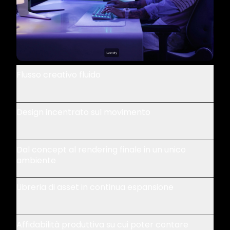
Flusso creativo fluido
Design incentrato sul movimento
Dal concept al rendering finale in un unico
ambiente
Libreria di asset in continua espansione
Affidabilità produttiva su cui poter contare