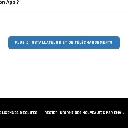
on App ?
PLUS D'INSTALLATEURS ET DE TÉLÉCHARGEMENTS
 LICENCES D'ÉQUIPES
RESTER INFORME DES NOUVEAUTES PAR EMAIL
POLITIQUE DE CONFIDENTIALITÉ
© 2026 Maxon Computer GmbH. All Rights Reserved. Maxon Computer GmbH is part of the Nemetschek Group.