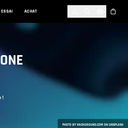
한국어
(KOREAN)
ESSAI
ACHAT
Connexion
Toggle Search
Select Languag
Boutiqu
 ONE
 !
PHOTO BY VACKGROUND.COM ON UNSPLASH