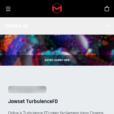
Toggle menu
Skip to main content
Bout
PARTENAIRES EN SIMULATION
CINEMA 4D
ARTIST: DANNY IVAN
Jawset TurbulenceFD
Grâce à Turbulence FD créez facilement dans Cinema