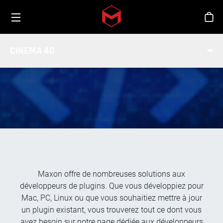
Toggle menu
Skip to main content
Bout
SDK / COMMUNAUTÉ DE
CINEMA 4D
DÉVELOPPEMENT
Maxon offre de nombreuses solutions aux
développeurs de plugins. Que vous développiez pour
Mac, PC, Linux ou que vous souhaitiez mettre à jour
un plugin existant, vous trouverez tout ce dont vous
avez besoin sur notre page dédiée aux développeurs