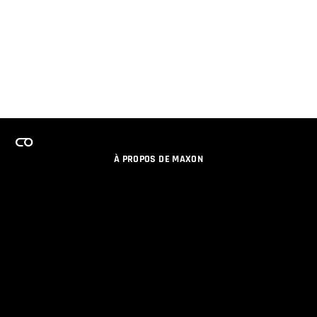
À PROPOS DE MAXON
EMPLOI
PROGRAMME DE LICENCES D'ÉQUIPES
RESTER INFORME DES NOUVEAUTES PAR EMAIL
MEDIAS SOCIAUX
PARTENAIRES