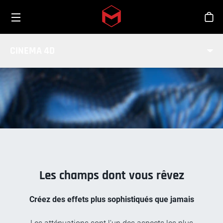
Toggle menu
Skip to main content
Bout
SYTÈME DE CHAMPS
CINEMA 4D
Les champs dont vous rêvez
Créez des effets plus sophistiqués que jamais