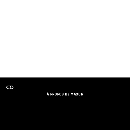
À PROPOS DE MAXON
EMPLOI
PROGRAMME DE LICENCES D'ÉQUIPES