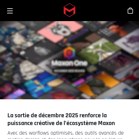
Toggle menu
Skip to main content
Bout
La sortie de décembre 2025 renforce la
puissance créative de l’écosystème Maxon
Avec des worflows optimisés, des outils avancés de